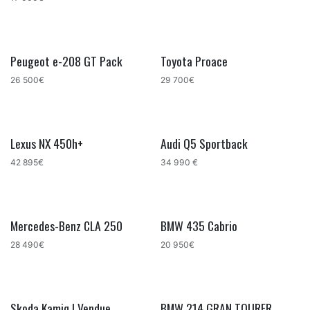
Peugeot e-208 GT Pack
Toyota Proace
26 500€
29 700€
Lexus NX 450h+
Audi Q5 Sportback
42 895€
34 990 €
Mercedes-Benz CLA 250
BMW 435 Cabrio
28 490€
20 950€
Skoda Kamiq | Vendue
BMW 214 GRAN TOURER