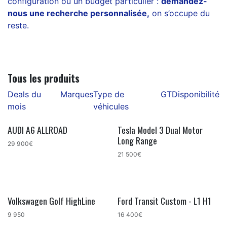
configuration ou un budget particulier :
demandez-
nous une recherche personnalisée
,
on s’occupe du
reste.
Tous les produits
Deals du
Marques
Type de
GT
Disponibilité
mois
véhicules
AUDI A6 ALLROAD
Tesla Model 3 Dual Motor
Long Range
29 900€
21 500€
Volkswagen Golf HighLine
Ford Transit Custom - L1 H1
Bon plan !
9 950
16 400€