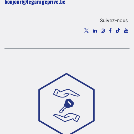
​​​​​​​​​​​bo​n​jour​@​lega​ra​geprive.​b​e​​​
Suivez-nous