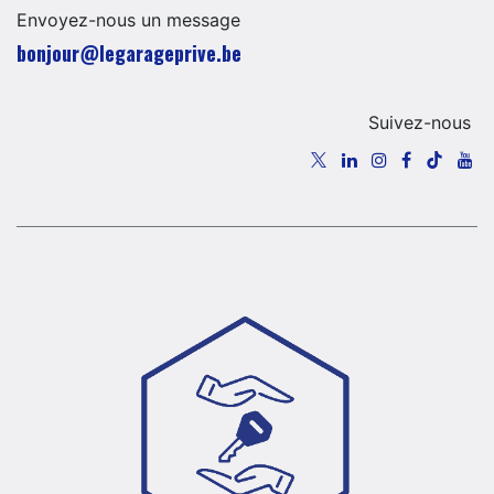
Envoyez-nous un message
​​​​​​​​​​​bo​n​jour​@​lega​ra​geprive.​b​e​​​
Suivez-nous