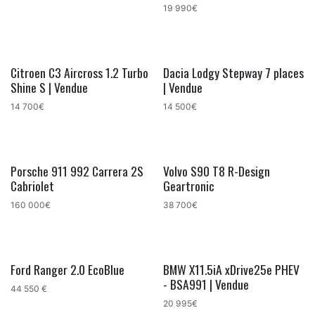
19 990€
Citroen C3 Aircross 1.2 Turbo
Dacia Lodgy Stepway 7 places
Shine S | Vendue
| Vendue
14 700€
14 500€
Porsche 911 992 Carrera 2S
Volvo S90 T8 R-Design
Cabriolet
Geartronic
160 000€
38 700€
Ford Ranger 2.0 EcoBlue
BMW X11.5iA xDrive25e PHEV
- BSA991 | Vendue
44 550 €
20 995€