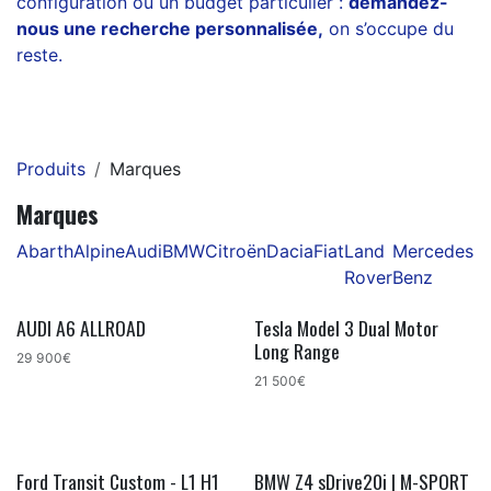
configuration ou un budget particulier :
demandez-
nous une recherche personnalisée
,
on s’occupe du
reste.
Produits
Marques
Marques
Abarth
Alpine
Audi
BMW
Citroën
Dacia
Fiat
Land
Mercedes-
M
Rover
Benz
AUDI A6 ALLROAD
Tesla Model 3 Dual Motor
Long Range
29 900€
21 500€
Ford Transit Custom - L1 H1
BMW Z4 sDrive20i | M-SPORT