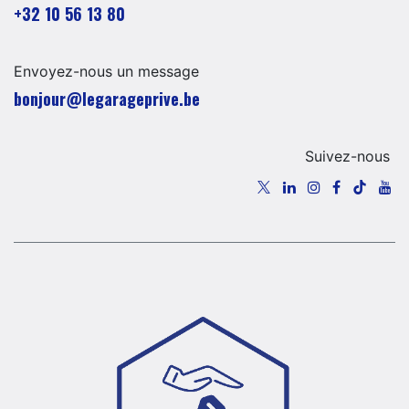
+32 10 56 13 80
Envoyez-nous un message
​​​​​​​​​​​bo​n​jour​@​lega​ra​geprive.​b​e​​​
Suivez-nous