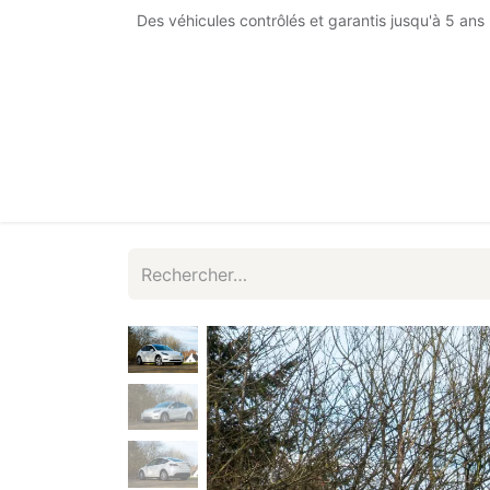
Se rendre au contenu
Des véhicules contrôlés et garantis jusqu'à 5 ans 
Accueil
Notre offre
Notre showroom