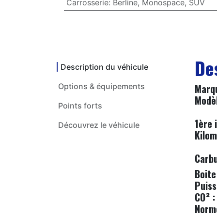
Carrosserie
:
Berline
,
Monospace
,
SUV
De
Description du véhicule
Options & équipements
​M
Modèl
Points forts
1ère 
Découvrez le véhicule
Kilom
Carbu
Boite
Puiss
CO² :
Norm