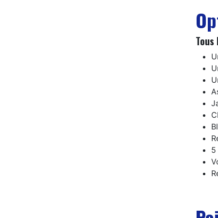
Op
Tous 
U
U
U
A
J
C
B
R
5
V
R
Poi