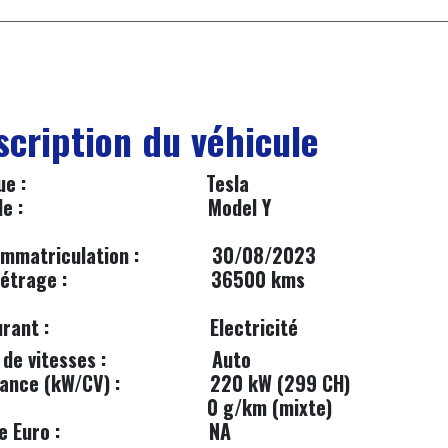
scription du véhicule
arque : Tesla
​
e :
Model Y
immatriculation :
30/08/2023
étrage :
36500 kms
rant :
​​Electricité​
 de vitesses :
​Auto
ance (kW/CV) :
220 kW (299 CH)
0 g/km (mixte)
e Euro :
NA