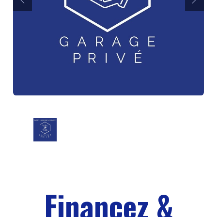
Précédent
Suiva
Financez &