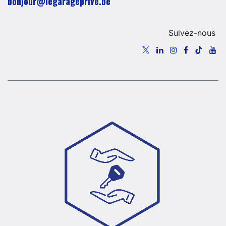
​​​​​​​​​​​bo​n​jour​@​lega​ra​geprive.​b​e​​​
Suivez-nous