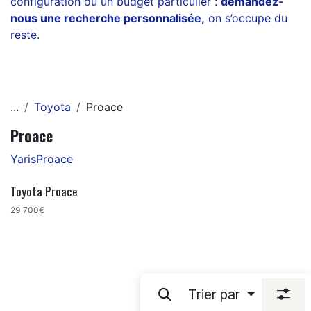
configuration ou un budget particulier :
demandez-
nous une recherche personnalisée
,
on s’occupe du
reste.
...
Toyota
Proace
Proace
Yaris
Proace
Toyota Proace
29 700€
Trier par