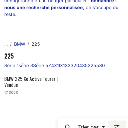
configuration ou un budget particulier :
demandez-
nous une recherche personnalisée
,
on s’occupe du
reste.
...
BMW
225
225
Série 1
série 3
Série 5
Z4
X1
IX1
X2
320
435
225
530
BMW 225 Xe Active Tourer |
Vendue
17 000€
Trier par