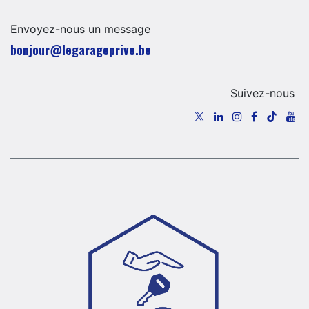
Envoyez-nous un message
​​​​​​​​​​​bo​n​jour​@​lega​ra​geprive.​b​e​​​
Suivez-nous