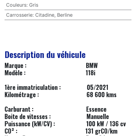
Couleurs
:
Gris
Carrosserie
:
Citadine
,
Berline
Description du véhicule
Marque :
​BMW
Modèle :
​118i
1ère immatriculation :
​05/2021
Kilométrage :
​68 600 kms
Carburant :
​​Essence
Boite de vitesses :
​Manuelle
Puissance (kW/CV) :
​100 kW / 136 cv
CO² :
​131 grCO/km