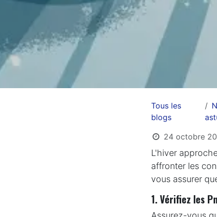
Tous les
N
blogs
as
24 octobre 2
L'hiver approche
affronter les con
vous assurer que
1. Vérifiez les P
Assurez-vous que