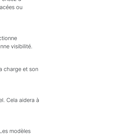
lacées ou
ctionne
ne visibilité.
sa charge et son
l. Cela aidera à
. Les modèles