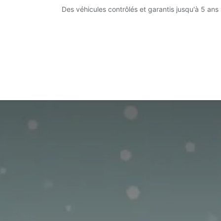
Se rendre au contenu
Des véhicules contrôlés et garantis jusqu'à 5 ans 
Accueil
Notre offre
Notre showroom