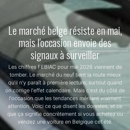
Le marché belge résiste en mai,
mais l'occasion envoie des
signaux à surveiller
Les chiffres FEBIAC pour mai 2026 viennent de
tomber. Le marché du neuf tient la route mieux
qu'il n'y paraît à première lecture, surtout quand
on corrige l'effet calendaire. Mais c'est du côté de
l'occasion que les tendances méritent vraiment
attention. Voici ce que disent les données, et ce
que ça signifie concrètement si vous achetez ou
vendez une voiture en Belgique cet été.