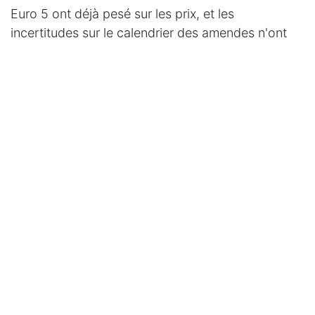
Euro 5 ont déjà pesé sur les prix, et les
incertitudes sur le calendrier des amendes n'ont
pas aidé. Vendre maintenant plutôt qu'attendre
l'automne est une décision que beaucoup de
propriétaires de diesels commencent à prendre.
Pour une voiture essence récente en bon état, le
marché est solide. La demande des particuliers
qui n'ont pas encore franchi le pas vers l'électrique
reste forte sur ce segment, et les prix se
maintiennent bien.
Pour une électrique d'occasion de première
génération, il faut s'attendre à un marché plus
compétitif que l'an dernier. L'offre a augmenté
significativement, et les acheteurs ont maintenant
le choix. Un diagnostic de batterie en bon état et