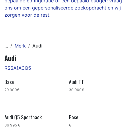
bepaalde configuratie of een bepaald budget: vraag
ons om een gepersonaliseerde zoekopdracht en wij
zorgen voor de rest.
...
Merk
Audi
Audi
RS6
A1
A3
Q5
Base
Audi TT
29 900€
30 900€
Audi Q5 Sportback
Base
36 995 €
€