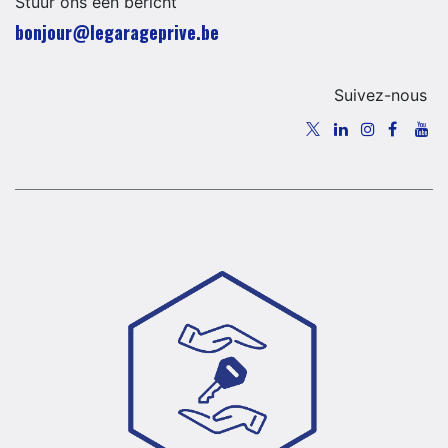
Stuur ons een bericht
​​​​​​​​​​​bo​n​jour​@​lega​ra​geprive.​b​e​​​
Suivez-nous