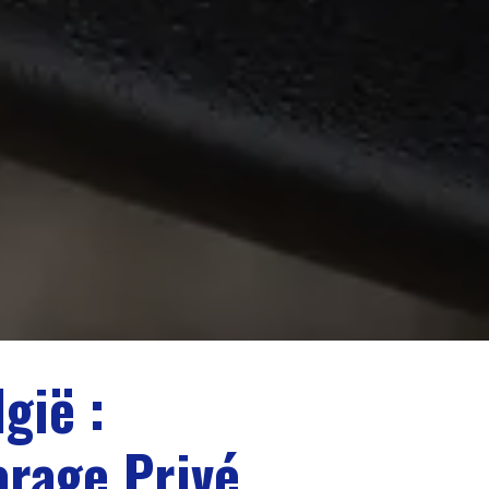
gië :
arage Privé