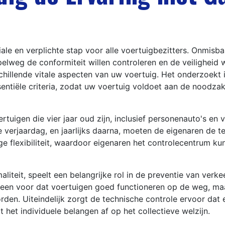
uciale en verplichte stap voor alle voertuigbezitters. Onmi
elweg de conformiteit willen controleren en de veiligheid 
chillende vitale aspecten van uw voertuig. Het onderzoekt in
sentiële criteria, zodat uw voertuig voldoet aan de noodz
ertuigen die vier jaar oud zijn, inclusief personenauto's en
erjaardag, en jaarlijks daarna, moeten de eigenaren de t
e flexibiliteit, waardoor eigenaren het controlecentrum kun
iteit, speelt een belangrijke rol in de preventie van verkee
 alleen voor dat voertuigen goed functioneren op de weg, 
en. Uiteindelijk zorgt de technische controle ervoor dat e
t het individuele belangen af op het collectieve welzijn.