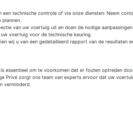
an een technische controle of via onze diensten: Neem con
e plannen.
pectie van uw voertuig uit en doen de nodige aanpassingen
 uw voertuig voor de technische keuring.
ien wij u van een gedetailleerd rapport van de resultaten 
 is essentieel om te voorkomen dat er fouten optreden doo
e Privé zorgt ons team van experts ervoor dat uw voertuig
n verminderd.
en?
ivé voor een zorgeloze ervaring bij de technische keurin
ke stap van het proces te ondersteunen, zodat u met vertro