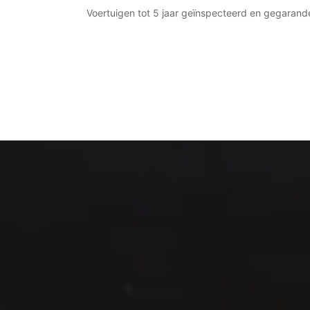
Overslaan naar inhoud
Voertuigen tot 5 jaar geïnspecteerd en gegaran
Startpagina
Ons aanbod
Onze showro