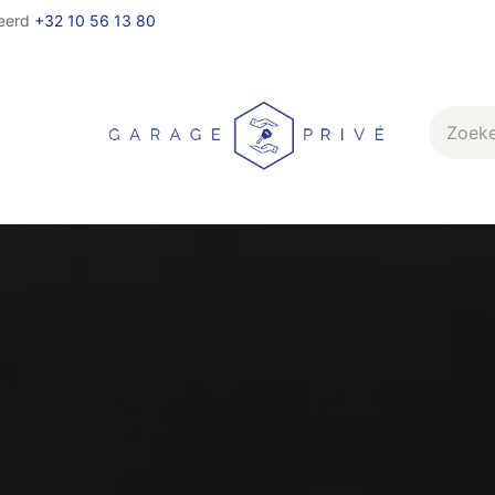
deerd
+32 10 56 13 80
om
Onze diensten