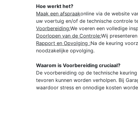
Hoe werkt het?
Maak een afspraak
online via de website v
uw voertuig en/of de technische controle t
Voorbereiding:
We voeren een volledige ins
Doorlopen van de Controle:
Wij presenteren
Rapport en Opvolging :
Na de keuring voorz
noodzakelijke opvolging.
Waarom is Voorbereiding cruciaal?
De voorbereiding op de technische keuring
tevoren kunnen worden verholpen. Bij Garag
waardoor stress en onnodige kosten worde
Klaar om uw Technische Keuring te plann
Neem vandaag nog contact op met Garage Pr
Ons toegewijde team staat klaar om u bij el