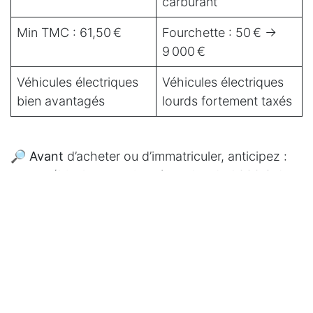
carburant
Min TMC : 61,50 €
Fourchette : 50 € →
9 000 €
Véhicules électriques
Véhicules électriques
bien avantagés
lourds fortement taxés
🔎
Avant
d’acheter ou d’immatriculer, anticipez :
votre véhicule pourrait coûter plus de 1 000 € de
taxe, notamment pour les modèles électriques,
comme la Tesla Model 3. Pour éviter les
mauvaises surprises : calculez, comparez,
optimisez !
Vous pouvez également prendre rendez-vous
directement avec notre équipe, en virtuel ou dans