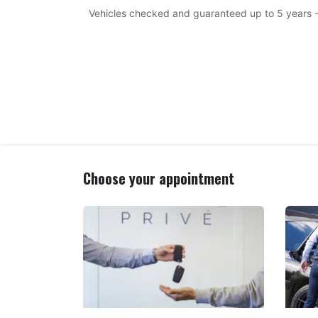
Skip to Content
Vehicles checked and guaranteed up to 5 years -
Home
Our offering
Our showroom
Choose your appointment