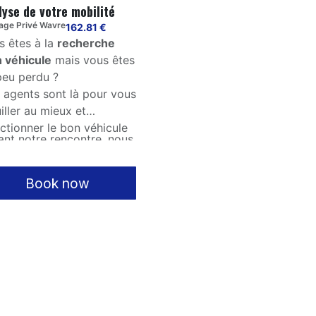
lyse de votre mobilité
age Privé Wavre
162.81
€
s êtes à la
recherche
n véhicule
mais vous êtes
peu perdu ?
 agents sont là pour vous
iller au mieux et
ectionner le bon véhicule
ant notre rencontre, nous
r vous.
ns établir une liste de
s les critères pour vous
Book now
er
à sélectionner LA
ture qui vous convient.
s recevrez un
dossier
plet
avec le(s)
icule(s) qui vous
respondent le mieux.
uite, vous aurez le choix