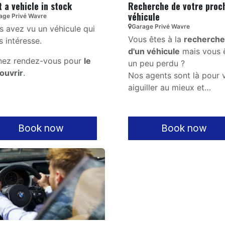
t a vehicle in stock
Recherche de votre proc
véhicule
age Privé Wavre
Garage Privé Wavre
s avez vu un véhicule qui
Vous êtes à la
recherche
s intéresse.
d'un véhicule
mais vous 
nez rendez-vous pour
le
un peu perdu ?
ouvrir
.
Nos agents sont là pour 
aiguiller au mieux et
sélectionner le bon véhic
pour vous.
Book now
Book now