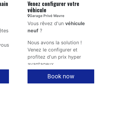
hain
Venez configurer votre
véhicule
Garage Privé Wavre
Vous rêvez d'un
véhicule
êtes
neuf
?
Nous avons la solution !
vous
Venez le configurer et
profitez d'un prix hyper
ule
avantageux.
Book now