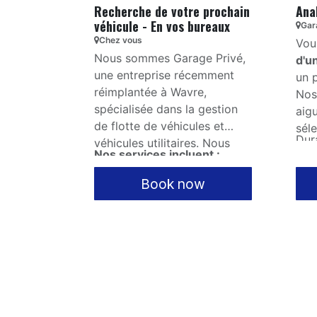
Recherche de votre prochain
Ana
véhicule - En vos bureaux
Gar
Chez vous
Vou
Nous sommes Garage Privé,
d'u
une entreprise récemment
un 
réimplantée à Wavre,
Nos
spécialisée dans la gestion
aigu
de flotte de véhicules et
sél
Dur
véhicules utilitaires. Nous
pou
Nos services incluent :
allo
souhaitons nous présenter et
tou
vous offrir nos services afin
Book now
Gestion complète de
aid
de simplifier et optimiser la
flotte :
Nous prenons en
voi
gestion de votre flotte
charge les flottes de 5 à
automobile.
250 véhicules.
Vou
Recherche et achat de
com
véhicules :
Nous
véh
Travailler avec Garage Privé
trouvons les véhicules
cor
est une réelle opportunité
adaptés à vos besoins
Ens
pour votre entreprise.