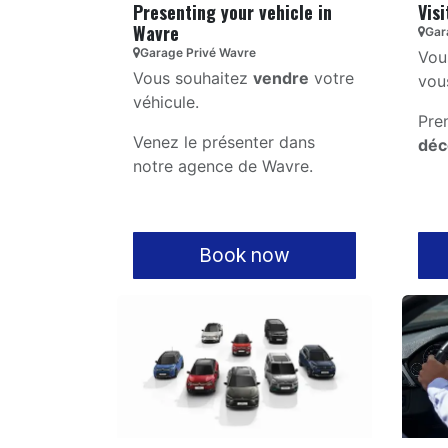
Presenting your vehicle in
Visi
Wavre
Gar
Garage Privé Wavre
Vou
Vous souhaitez
vendre
votre
vou
véhicule.
Pre
Venez le présenter dans
déc
notre agence de Wavre.
Book now