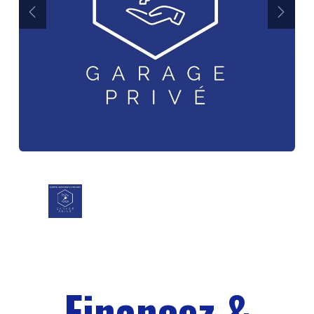
Précédent
Suiva
Financez &