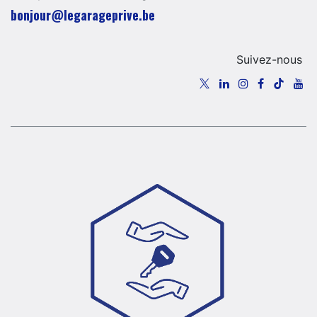
​​​​​​​​​​​bo​n​jour​@​lega​ra​geprive.​b​e​​​
Suivez-nous