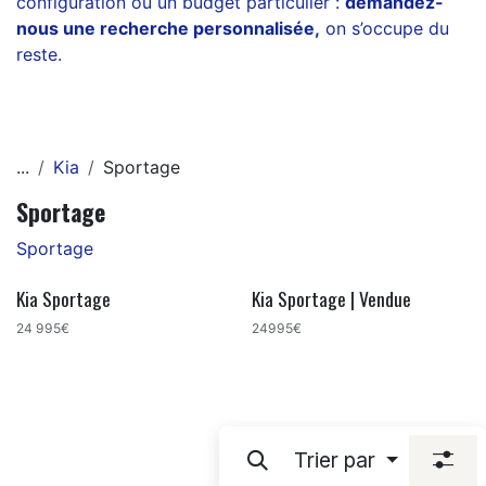
configuration ou un budget particulier :
demandez-
nous une recherche personnalisée
,
on s’occupe du
reste.
...
Kia
Sportage
Sportage
Sportage
Kia Sportage
Kia Sportage | Vendue
Bon plan !
24 995€
24995€
Trier par